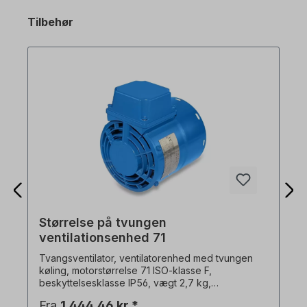
Tilbehør
Størrelse på tvungen
ventilationsenhed 71
Tvangsventilator, ventilatorenhed med tvungen
køling, motorstørrelse 71 ISO-klasse F,
beskyttelsesklasse IP56, vægt 2,7 kg,
multispænding. 1x230 V-50 Hz, 35 watt, 0,19 A,
Fra
1.444,46 kr.*