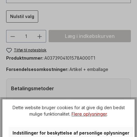
Nulstil valg
Produktmængde: Indtast den ønskede vær
Læg i indkøbskurven
Tilføj til notesblok
Produktnummer:
A0373904101578A000T1
Forsendelsesomkostninger:
Artikel + emballage
Betalingsmetoder
Dette website bruger cookies for at give dig den bedst
mulige funktionalitet.
Flere oplysninger
.
Indstillinger for beskyttelse af personlige oplysninger