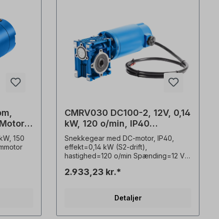
pm,
CMRV030 DC100-2, 12V, 0,14
-Motor
kW, 120 o/min, IP40
snekkegearmotor
 kW, 150
Snekkegear med DC-motor, IP40,
ommotor
effekt=0,14 kW (S2-drift),
hastighed=120 o/min Spænding=12 V
 Lösung für
DC, beskyttelsesklasse=gearkasse
2.933,23 kr.*
IP55, motor IP40, strømforbrug=12
en. Das
V/16,8 A, Driftstilstand=S2
 ausgelegt
(korttidsdrift), hulaksel=14 mm,
Detaljer
 einer
motorhastighed=2 poler,
udvekslingsforhold (i)=25,
Drejningsmoment=8,7 Nm,