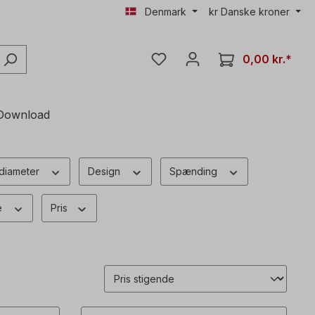
Denmark
kr
Danske kroner
0,00 kr.*
Download
 diameter
Design
Spænding
e
Pris