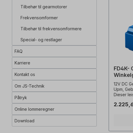
Tilbehør til gearmotorer
Frekvensomformer
Tilbehør til frekvensomformere
Special- og restlager
FAQ
Karriere
FD4K- 
Kontakt os
Winkel
Gebürs
12V DC Ge
Om JS-Technik
Upm, Gebü
Dieser le
Påtryk
Getriebem
2.225,6
anspruchs
Online lommeregner
Automati
System is
Download
und wird 
Ölfüllung gelief
Spezifikationen M