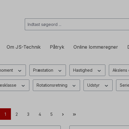
Om JS-Technik
Påtryk
Online lommeregner
smoment
Præstation
Hastighed
Akslens
sesklasse
Rotationsretning
Udstyr
Seri
1
2
3
4
5