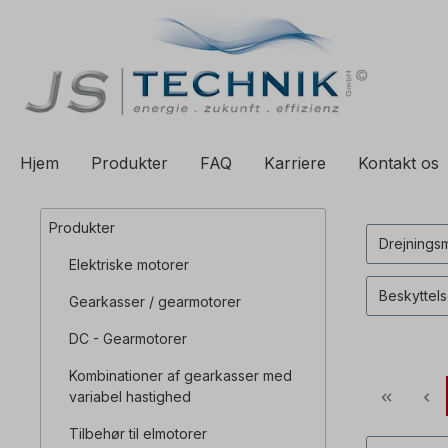
til søgning
Spring til hovednavigation
Hjem
Produkter
FAQ
Karriere
Kontakt os
Produkter
Drejning
Elektriske motorer
Beskyttel
Gearkasser / gearmotorer
DC - Gearmotorer
Kombinationer af gearkasser med
variabel hastighed
Tilbehør til elmotorer