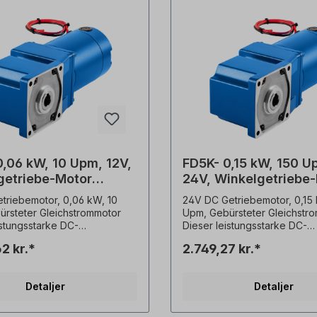
0,06 kW, 10 Upm, 12V,
FD5K- 0,15 kW, 150 U
getriebe-Motor
24V, Winkelgetriebe
tet
Gebürstet
triebemotor, 0,06 kW, 10
24V DC Getriebemotor, 0,15
rsteter Gleichstrommotor
Upm, Gebürsteter Gleichstr
istungsstarke DC-
Dieser leistungsstarke DC-
otor ist die ideale Lösung für
Getriebemotor ist die ideale
2 kr.*
2.749,27 kr.*
volle
anspruchsvolle
sierungsanwendungen. Das
Automatisierungsanwendung
t auf Langlebigkeit ausgelegt
System ist auf Langlebigkeit
Detaljer
Detaljer
ab Werk bereits mit einer
und wird ab Werk bereits mit
ert. Technische
Ölfüllung geliefert. Technische
erkmal Wert
Spezifikationen Merkmal Wert