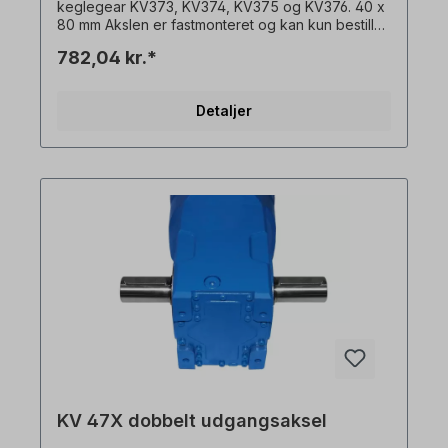
keglegear KV373, KV374, KV375 og KV376. 40 x
80 mm Akslen er fastmonteret og kan kun bestilles
med gearmotor + flange. Alle produktbilleder er
782,04 kr.*
ikke-bindende eksempler! Der tages forbehold
for tekniske ændringer.
Detaljer
KV 47X dobbelt udgangsaksel