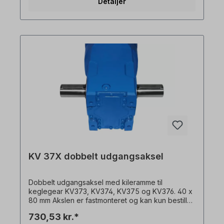
Detaljer
KV 37X dobbelt udgangsaksel
Dobbelt udgangsaksel med kileramme til
keglegear KV373, KV374, KV375 og KV376. 40 x
80 mm Akslen er fastmonteret og kan kun bestilles
sammen med en gearmotor. Alle produktbilleder
730,53 kr.*
er uforpligtende eksempler! Der tages forbehold