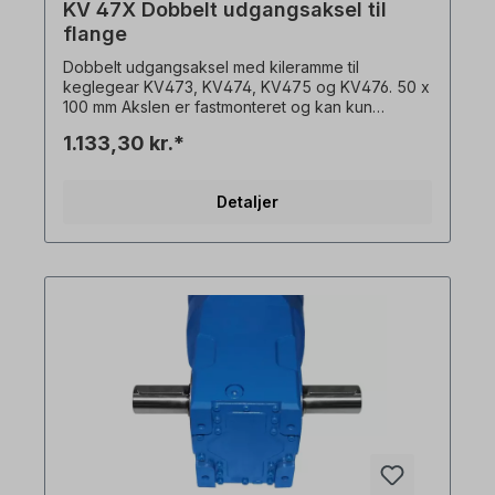
KV 47X Dobbelt udgangsaksel til
flange
Dobbelt udgangsaksel med kileramme til
keglegear KV473, KV474, KV475 og KV476. 50 x
100 mm Akslen er fastmonteret og kan kun
bestilles med gearmotor + flange. Alle
1.133,30 kr.*
produktbilleder er ikke-bindende eksempler! Der
tages forbehold for tekniske ændringer.
Detaljer