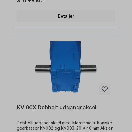
310,99 kr.*
bindende eksempler! Der tages forbehold for
tekniske ændringer.
Detaljer
KV 00X Dobbelt udgangsaksel
Dobbelt udgangsaksel med kileramme til koniske
gearkasser KV002 og KV003. 20 x 40 mm Akslen