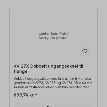
KV 27X Dobbelt udgangsaksel til
flange
Dobbelt udgangsaksel med kileramme til koniske
gearkasser KV273, KV275 og KV276. 35 x 60 mm
Akslen er fastmonteret og kan kun bestilles med
gearmotor + flange. Alle produktbilleder er ikke-
699,74 kr.*
bindende eksempler! Der tages forbehold for
tekniske ændringer.