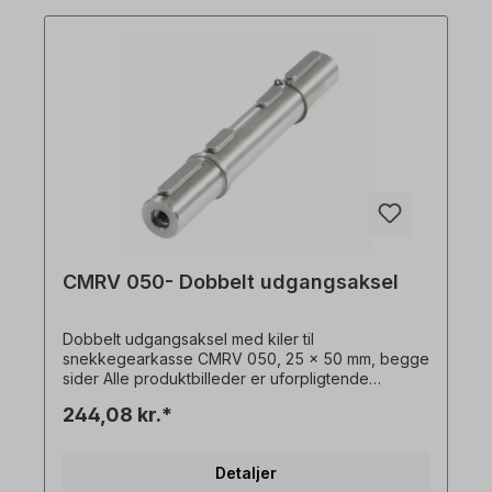
CMRV 050- Dobbelt udgangsaksel
Dobbelt udgangsaksel med kiler til
snekkegearkasse CMRV 050, 25 x 50 mm, begge
sider Alle produktbilleder er uforpligtende
eksempler! Der tages forbehold for tekniske
244,08 kr.*
ændringer.
Detaljer