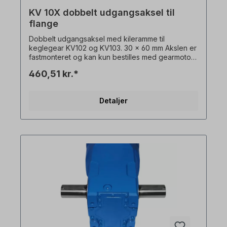
KV 10X dobbelt udgangsaksel til
flange
Dobbelt udgangsaksel med kileramme til
keglegear KV102 og KV103. 30 x 60 mm Akslen er
fastmonteret og kan kun bestilles med gearmotor
+ flange. Alle produktbilleder er ikke-bindende
460,51 kr.*
eksempler! Der tages forbehold for tekniske
ændringer.
Detaljer