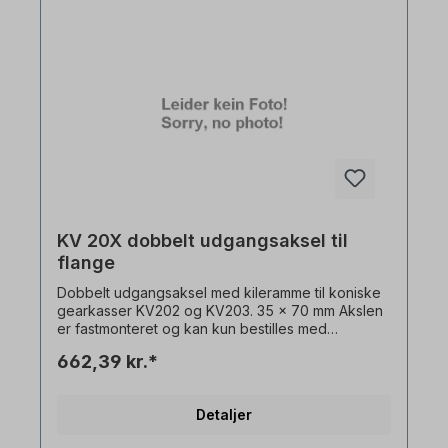
KV 20X dobbelt udgangsaksel til
flange
Dobbelt udgangsaksel med kileramme til koniske
gearkasser KV202 og KV203. 35 x 70 mm Akslen
er fastmonteret og kan kun bestilles med
gearmotor + flange. Alle produktbilleder er ikke-
662,39 kr.*
bindende eksempler! Der tages forbehold for
tekniske ændringer.
Detaljer