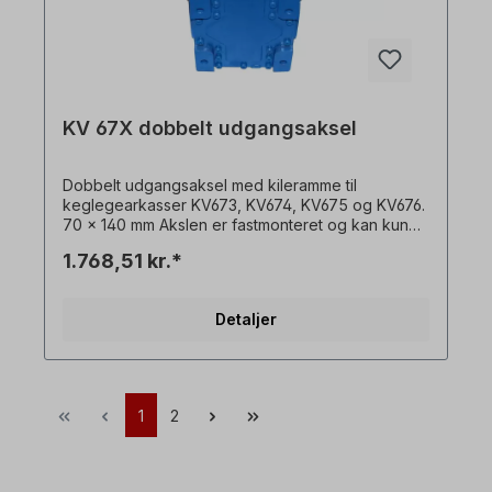
KV 67X dobbelt udgangsaksel
Dobbelt udgangsaksel med kileramme til
keglegearkasser KV673, KV674, KV675 og KV676.
70 x 140 mm Akslen er fastmonteret og kan kun
bestilles sammen med en gearmotor. Alle
1.768,51 kr.*
produktbilleder er ikke-bindende eksempler! Der
tages forbehold for tekniske ændringer.
Detaljer
1
2