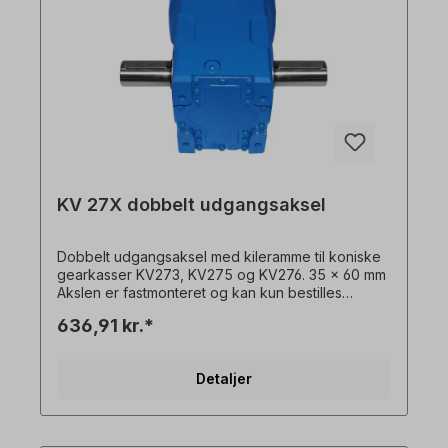
KV 27X dobbelt udgangsaksel
Dobbelt udgangsaksel med kileramme til koniske
gearkasser KV273, KV275 og KV276. 35 x 60 mm
Akslen er fastmonteret og kan kun bestilles
sammen med en gearmotor. Alle produktbilleder
636,91 kr.*
er ikke-bindende eksempler! Der tages forbehold
for tekniske ændringer.
Detaljer