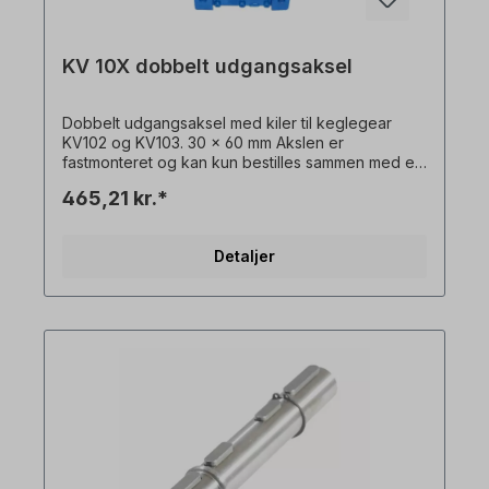
KV 10X dobbelt udgangsaksel
Dobbelt udgangsaksel med kiler til keglegear
KV102 og KV103. 30 x 60 mm Akslen er
fastmonteret og kan kun bestilles sammen med en
gearmotor. Alle produktbilleder er uforpligtende
465,21 kr.*
eksempler! Der tages forbehold for tekniske
ændringer.
Detaljer