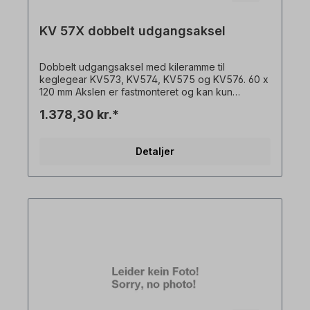
KV 57X dobbelt udgangsaksel
Dobbelt udgangsaksel med kileramme til
keglegear KV573, KV574, KV575 og KV576. 60 x
120 mm Akslen er fastmonteret og kan kun
bestilles sammen med en gearmotor. Alle
1.378,30 kr.*
produktbilleder er ikke-bindende eksempler! Der
tages forbehold for tekniske ændringer.
Detaljer