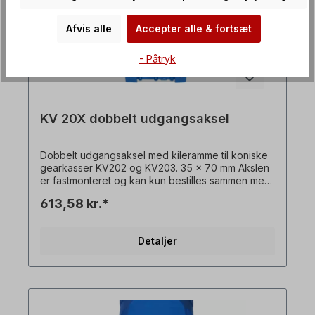
Afvis alle
Accepter alle & fortsæt
- Påtryk
KV 20X dobbelt udgangsaksel
Dobbelt udgangsaksel med kileramme til koniske
gearkasser KV202 og KV203. 35 x 70 mm Akslen
er fastmonteret og kan kun bestilles sammen med
en gearmotor. Alle produktbilleder er ikke-
613,58 kr.*
bindende eksempler! Der tages forbehold for
tekniske ændringer.
Detaljer