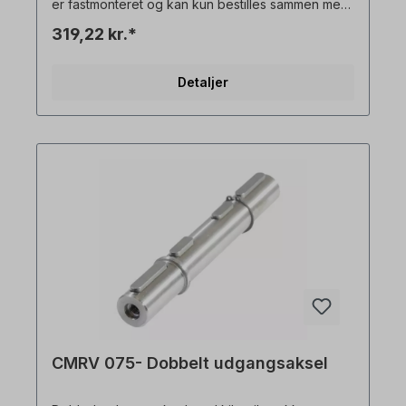
er fastmonteret og kan kun bestilles sammen med
en gearmotor. Alle produktbilleder er ikke-
319,22 kr.*
bindende eksempler! Der tages forbehold for
tekniske ændringer.
Detaljer
CMRV 075- Dobbelt udgangsaksel