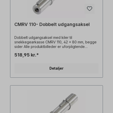
CMRV 110- Dobbelt udgangsaksel
Dobbelt udgangsaksel med kiler til
snekkegearkasse CMRV 110, 42 x 80 mm, begge
sider Alle produktbilleder er uforpligtende
eksempler! Der tages forbehold for tekniske
518,95 kr.*
ændringer.
Detaljer