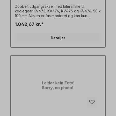
Dobbelt udgangsaksel med kileramme til
keglegear KV473, KV474, KV475 og KV476. 50 x
100 mm Akslen er fastmonteret og kan kun
bestilles sammen med en gearmotor. Alle
1.042,67 kr.*
produktbilleder er ikke-bindende eksempler! Der
tages forbehold for tekniske ændringer.
Detaljer