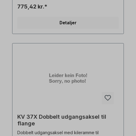
eksempler! Der tages forbehold for tekniske
775,42 kr.*
ændringer.
Detaljer
KV 37X Dobbelt udgangsaksel til
flange
Dobbelt udgangsaksel med kileramme til