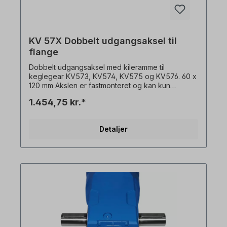
KV 57X Dobbelt udgangsaksel til
flange
Dobbelt udgangsaksel med kileramme til
keglegear KV573, KV574, KV575 og KV576. 60 x
120 mm Akslen er fastmonteret og kan kun
bestilles med gearmotor + flange. Alle
1.454,75 kr.*
produktbilleder er ikke-bindende eksempler! Der
tages forbehold for tekniske ændringer.
Detaljer