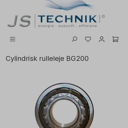
il hovedindhold
Cylindrisk rulleleje BG200