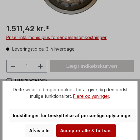
1.511,42 kr.*
Priser inkl. moms plus forsendelsesomkostninger
Leveringstid ca. 3-4 hverdage
Produktmængde: Indtast den ønskede vær
Læg i indkøbskurven
Tilføj til notesblok
Produktnummer:
Z63122RSC3
Dette website bruger cookies for at give dig den bedst
mulige funktionalitet.
Flere oplysninger
.
Betalingsmetoder
Indstillinger for beskyttelse af personlige oplysninger
Afvis alle
Accepter alle & fortsæt