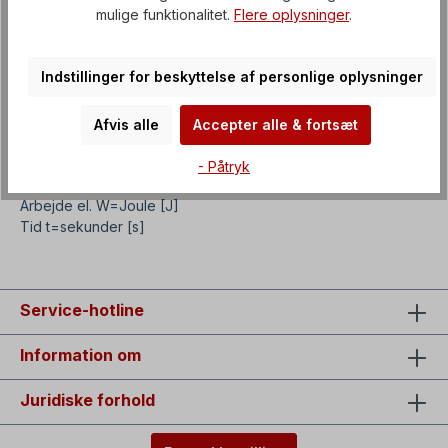
P=I² x R
mulige funktionalitet.
Flere oplysninger
.
P=U² / R
P=W / t
Indstillinger for beskyttelse af personlige oplysninger
Anvendte måleenheder:
Effekt P=kilowatt [kW]
Afvis alle
Accepter alle & fortsæt
Spænding U=Volt [V]
Strøm I=Ampere [A]
- Påtryk
Modstand R=Ohm [Ω]
Arbejde el. W=Joule [J]
Tid t=sekunder [s]
Service-hotline
Information om
Juridiske forhold