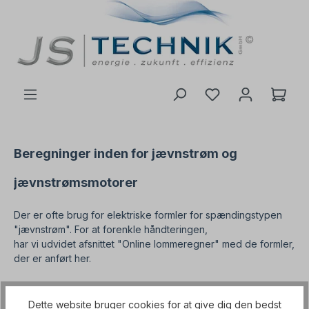
il hovedindhold
Beregninger inden for jævnstrøm og
jævnstrømsmotorer
Der er ofte brug for elektriske formler for spændingstypen
"jævnstrøm". For at forenkle håndteringen,
har vi udvidet afsnittet "Online lommeregner" med de formler,
der er anført her.
P=U x I
Dette website bruger cookies for at give dig den bedst