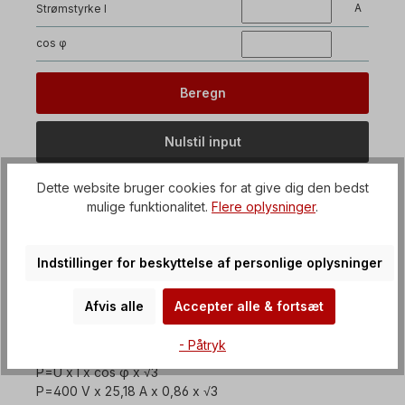
A
Strømstyrke I
cos φ
Dette website bruger cookies for at give dig den bedst
mulige funktionalitet.
Flere oplysninger
.
Her er et eksempel:
Indstillinger for beskyttelse af personlige oplysninger
En 400 V trefaset standardmotor har en nominel strøm
på 25,18 ampere og en cos φ på 0,86.
Afvis alle
Accepter alle & fortsæt
Hvilken elektrisk effekt er resultatet af disse
specifikationer?
- Påtryk
P=U x I x cos φ x √3
P=400 V x 25,18 A x 0,86 x √3