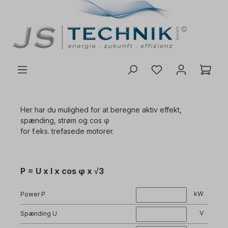
il hovedindhold
Her har du mulighed for at beregne aktiv effekt,
spænding, strøm og cos φ
for f.eks. trefasede motorer.
P = U x I x cos φ x √3
kW
Power P
V
Spænding U