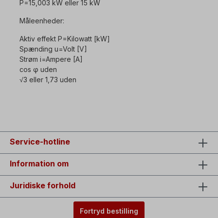
P=15,003 kW eller 15 kW
Måleenheder:
Aktiv effekt P=Kilowatt [kW]
Spænding u=Volt [V]
Strøm i=Ampere [A]
cos φ uden
√3 eller 1,73 uden
Service-hotline
Information om
Juridiske forhold
Fortryd bestilling