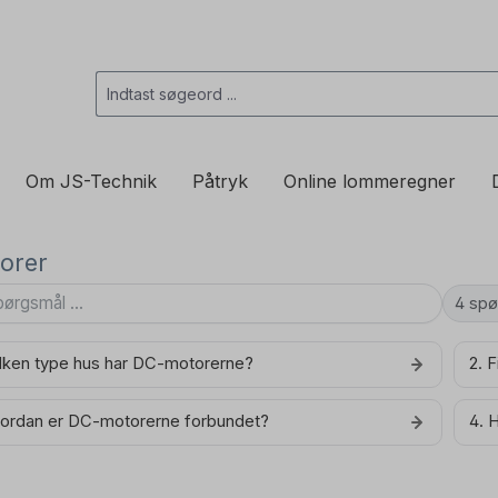
Om JS-Technik
Påtryk
Online lommeregner
orer
4 spø
ilken type hus har DC-motorerne?
2. 
vordan er DC-motorerne forbundet?
4. 