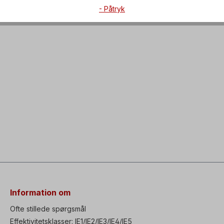
- Påtryk
Information om
Ofte stillede spørgsmål
Effektivitetsklasser: IE1/IE2/IE3/IE4/IE5