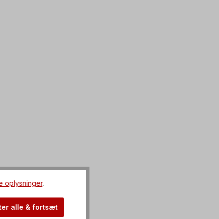
e oplysninger
.
er alle & fortsæt