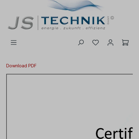
il hovedindhold
Download PDF