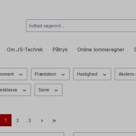
Om JS-Technik
Påtryk
Online lommeregner
smoment
Præstation
Hastighed
Akslens
sesklasse
Serie
1
2
3