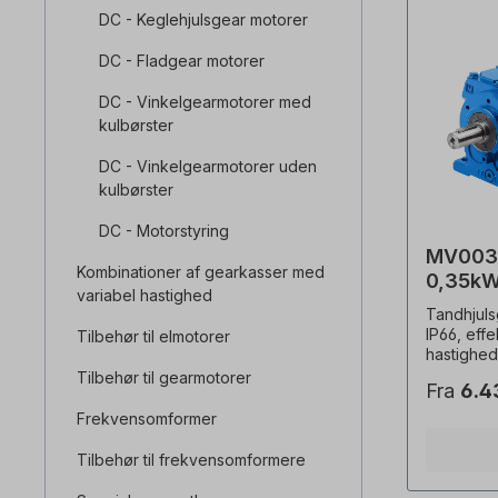
DC - Keglehjulsgear motorer
DC - Fladgear motorer
DC - Vinkelgearmotorer med
kulbørster
DC - Vinkelgearmotorer uden
kulbørster
DC - Motorstyring
MV003-
Kombinationer af gearkasser med
0,35kW
variabel hastighed
tandhj
Tandhjul
IP66, eff
Tilbehør til elmotorer
hastighe
Volt DC,
Tilbehør til gearmotorer
Fra
6.4
beskyttel
motor IP6
Frekvensomformer
Driftstils
aksel=20
Tilbehør til frekvensomformere
motorhast
udvekslin