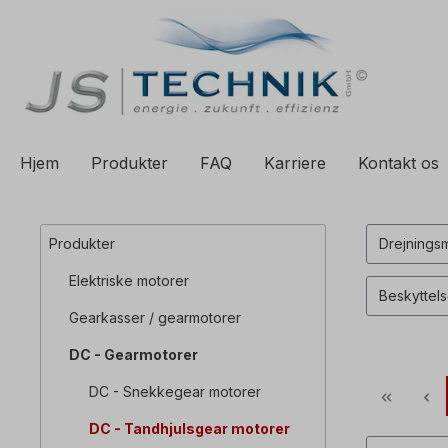
til søgning
Spring til hovednavigation
Hjem
Produkter
FAQ
Karriere
Kontakt os
Produkter
Drejning
Elektriske motorer
Beskyttel
Gearkasser / gearmotorer
DC - Gearmotorer
DC - Snekkegear motorer
DC - Tandhjulsgear motorer