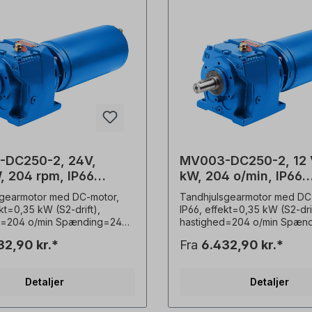
DC250-2, 24V,
MV003-DC250-2, 12 V
, 204 rpm, IP66
kW, 204 o/min, IP66
ulsgearmotor
tandhjulsgearmotor
sgearmotor med DC-motor,
Tandhjulsgearmotor med DC
ekt=0,35 kW (S2-drift),
IP66, effekt=0,35 kW (S2-drif
d=204 o/min Spænding=24
hastighed=204 o/min Spænd
Volt DC,
32,90 kr.*
Fra
6.432,90 kr.*
sesklasse=gearkasse IP55,
beskyttelsesklasse=gearkas
6, strømforbrug=24V/20,5A,
motor IP66, strømforbrug=12
tand=S2 (korttidsdrift),
Driftstilstand=S2 (korttidsdrift
Detaljer
Detaljer
 mm x 40 mm,
aksel=20 mm x 40 mm,
ighed=2 poler,
motorhastighed=2 poler,
gsforhold (i)=14,67,
udvekslingsforhold (i)=14,67