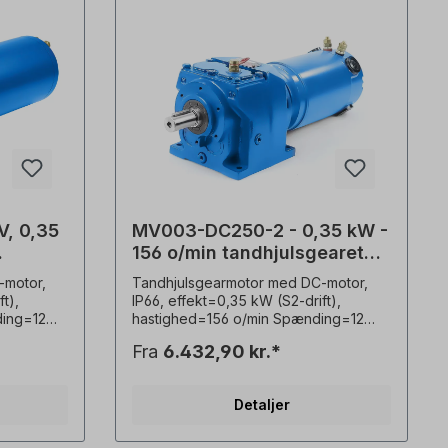
, 0,35
MV003-DC250-2 - 0,35 kW -
156 o/min tandhjulsgearet
motor
-motor,
Tandhjulsgearmotor med DC-motor,
t),
IP66, effekt=0,35 kW (S2-drift),
ing=12
hastighed=156 o/min Spænding=12
eller 24 volt DC,
Fra
6.432,90 kr.*
se IP55,
beskyttelsesklasse=gearkasse IP55,
V/38,5A,
motor IP66, strømforbrug=12 V/38,5 A,
),
24 V/20,5 A, Driftstilstand=S2
Detaljer
(korttidsdrift), aksel=20 mm x 40 mm,
motorhastighed=2 poler,
,
udvekslingsforhold (i)=19,17,