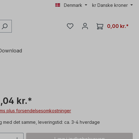
Denmark
kr
Danske kroner
0,00 kr.*
Download
,04 kr.*
moms plus forsendelsesomkostninger
 med det samme, leveringstid: ca. 3-4 hverdage
mængde: Indtast den ønskede værdi, el