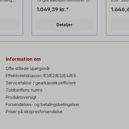
-
til IE3.
Stillstan
1.049,39 kr.*
1.646,6
rekvens:
at forhin
kondensf
ekt:
driftspaus
Detaljer
ur: 30 ～
 af
KΩ
and:
Information om
: 0,2 kg
Ofte stillede spørgsmål
Effektivitetsklasser: IE1/IE2/IE3/IE4/IE5
Servicefaktor / gearkassekoefficient
Toldtariffens numre
Produktoversigt
Forsendelses- og betalingsbetingelser
Priser på ekspresforsendelse