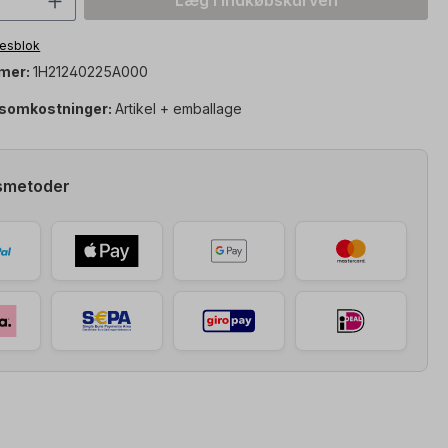
Læg i indkøbskurven
otesblok
mer:
1H21240225A000
somkostninger:
Artikel + emballage
smetoder