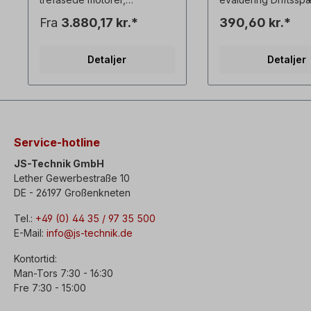
Størrelse=280, spænding=3
AC 220V Tilladt volt
Fra
3.880,17 kr.*
390,60 kr.*
x 400V, frekvens=50Hz,
tolerance: ± 20% F
vægt=17kg. For at installere
50 ～ 60 Hz
den eksterne ventilator er
Selvforbrugende eff
Detaljer
Detaljer
det nødvendigt at fjerne
<0,8VA Tilladt
ventilatordækslet og
omgivelsestemperat
ventilatorbladet
70 ℃ Nominel strøm
ventilatorbladet. Hvis der
switch ： 7A
ikke kan bruges en
Driftsmodstand：3
forlængelse, skal akslen
(1±10%)
afkortes. Hvis den bestilles
Gendannelsesmodst
Service-hotline
med en motor, kan den
1500 ～ 1800Ω Vægt
tvungne køleventilator også
JS-Technik GmbH
leveres samlet kan også
Lether Gewerbestraße 10
leveres samlet. Vælg venligst
DE - 26197 Großenkneten
version.
Tel.:
+49 (0) 44 35 / 97 35 500
E-Mail:
info@js-technik.de
Kontortid:
Man-Tors 7:30 - 16:30
Fre 7:30 - 15:00