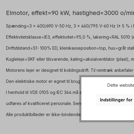
Elmotor, effekt=90 kW, hastighed=3000 o/mi
Spænding=3 x 400/690 V-50 Hz, 3 x 460/795 V-60 Hz (± 5 % i h
Effektivitetsklasse=IE3, effektivitet=95,0 %, lakering=RAL 5010 
Driftstilstand=S1- 100% ED, klemkasseposition=top, hus=gråt stø
Kugleleje=SKF eller tilsvarende, køling=aksialventilator (plast),
Motorens lejer er designet til koblingsdrift. Til remtræk anbefal
Den elektriske motor er egnet til brug med frekvensomformere og
Dette website
I henhold til VDE 0105 og IEC 364 må alt arbejde på det elektris
Indstillinger fo
udføres af kvalificeret personale. Send os en forespørgsel om æ
Alle produktbilleder er ikke-bindende eksempler! Der tages forb