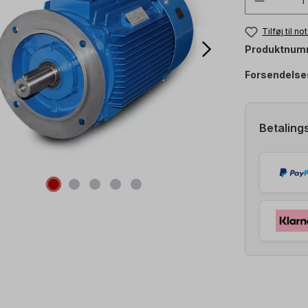
Tilføj til n
Produktnum
Forsendelse
Betaling