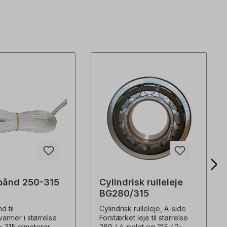
bånd 250-315
Cylindrisk rulleleje
BG280/315
 til
Cylindrisk rulleleje, A-side
varmer i størrelse
Forstærket leje til størrelse
- 315 elmotorer
280 / 4-polet og 315 / 2-