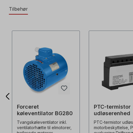
Tilbehør
Forceret
PTC-termistor
køleventilator BG280
udløserenhed
Tvangskøleventilator inkl.
PTC-termistor udlø
ventilatorhætte til elmotorer,
motorbeskyttelse, 
trefasede motorer,
evaluering Driftssp