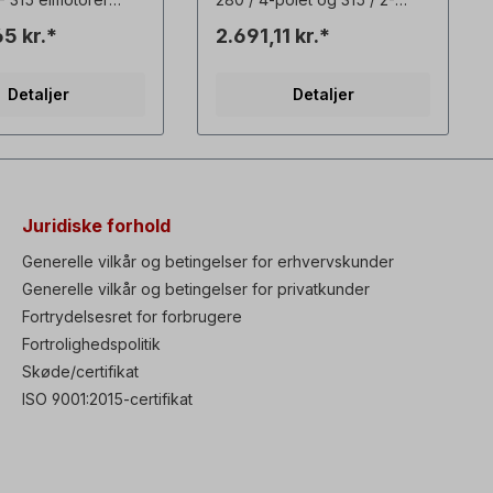
dsvarmeren bruges til
polet elmotor. For at
5 kr.*
2.691,11 kr.*
dre dannelse af
understøtte øgede radiale
ugt under
belastninger.
er.
Minimumsbelastning på 20 %
Detaljer
Detaljer
påkrævet!
Juridiske forhold
Generelle vilkår og betingelser for erhvervskunder
Generelle vilkår og betingelser for privatkunder
Fortrydelsesret for forbrugere
Fortrolighedspolitik
Skøde/certifikat
ISO 9001:2015-certifikat