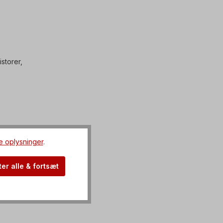
storer,
e oplysninger
.
er alle & fortsæt