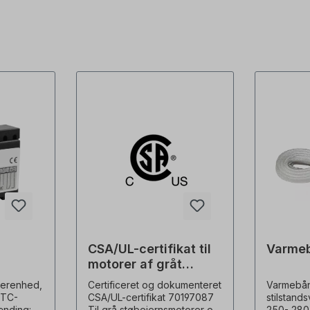
CSA/UL-certifikat til
Varme
motorer af gråt
støbejern
serenhed,
Certificeret og dokumenteret
Varmebånd
PTC-
CSA/UL-certifikat 70197087
stilstands
ænding:
Til grå støbejernsmotorer op
250- 280