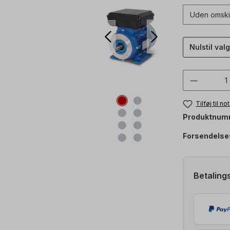
Nulstil valg
Produkt
Tilføj til n
Produktnum
Forsendelse
Betaling