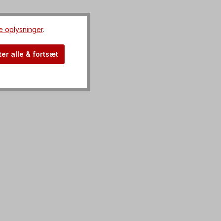
e oplysninger
.
er alle & fortsæt