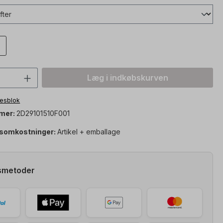
mængde: Indtast den ønskede værdi, el
Læg i indkøbskurven
otesblok
mer:
2D29101510F001
somkostninger:
Artikel + emballage
smetoder