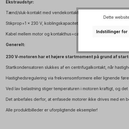
Ekstraudstyr:
Tænd/sluk-kontakt med vendekontakt til venstre/højre-rotation
Dette website
Stikprop=1 x 230 V, koblingskapacitet=16 A, omgivelsestemperatu
Indstillinger fo
Kabel mellem motor og kontakthus=ca. 90 cm.
Generelt:
230 V-motoren har et højere startmoment på grund af start
Startkondensatoren slukkes af en centrifugalkontakt, når hastig
Hastighedsregulering via frekvensomformere eller lignende fører der
Ved lav belastning stiger temperaturen i motoren kraftigt, og det ka
Det anbefales derfor, at enfasede motorer ikke drives med en b
Alle produktbilleder er uforpligtende eksempler!