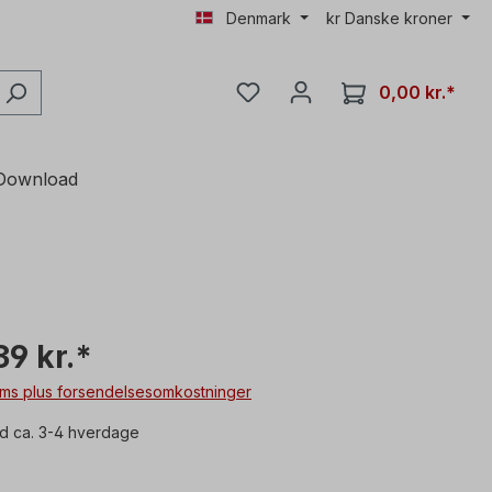
Denmark
kr
Danske kroner
0,00 kr.*
Download
39 kr.*
moms plus forsendelsesomkostninger
id ca. 3-4 hverdage