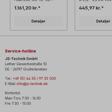
Stillstandsvarmeren bruges til
til udvendig monteri
1.161,20 kr.*
445,97 kr.*
at forhindre dannelse af
kabellængde ca. 9
kondensfugt under
Beskrivelse: -
driftspauser.
underspændingsudl
Detaljer
Detaljer
koblingskapacitet 16
1x230V,-
omgivelsestemperat
til +40°C- kravestik
Skift kun rotationsre
motoren står stille!
Service-hotline
JS-Technik GmbH
Lether Gewerbestraße 10
DE - 26197 Großenkneten
Tel.:
+49 (0) 44 35 / 97 35 500
E-Mail:
info@js-technik.de
Kontortid:
Man-Tors 7:30 - 16:30
Fre 7:30 - 15:00