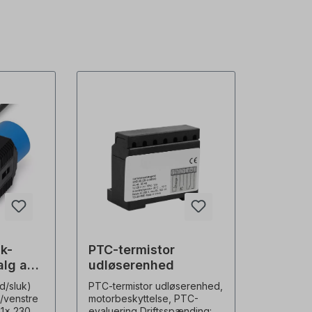
k-
PTC-termistor
lg af
udløserenhed
d/sluk)
PTC-termistor udløserenhed,
/venstre
motorbeskyttelse, PTC-
d 1x 230V,
evaluering Driftsspænding: