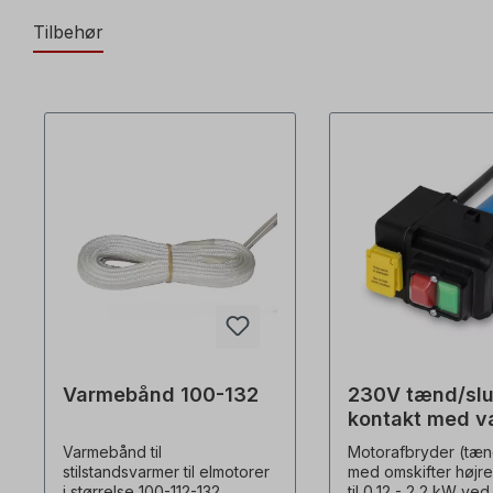
Tilbehør
Varmebånd 100-132
230V tænd/slu
kontakt med va
venstre/højre-
Varmebånd til
Motorafbryder (tæn
rotation
stilstandsvarmer til elmotorer
med omskifter højre
i størrelse 100-112-132
til 0,12 - 2,2 kW ve