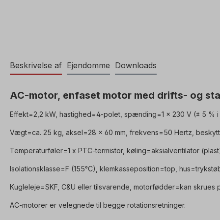
Beskrivelse af
Ejendomme
Downloads
AC-motor, enfaset motor med drifts- og st
Effekt=2,2 kW, hastighed=4-polet, spænding=1 x 230 V (± 5 % i 
Vægt=ca. 25 kg, aksel=28 x 60 mm, frekvens=50 Hertz, beskytte
Temperaturføler=1 x PTC-termistor, køling=aksialventilator (plast
Isolationsklasse=F (155°C), klemkasseposition=top, hus=trykstøb
Kugleleje=SKF, C&U eller tilsvarende, motorfødder=kan skrues på
AC-motorer er velegnede til begge rotationsretninger.