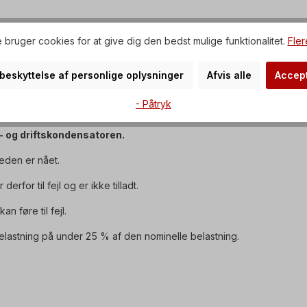
, underspændingsudløser,
 bruger cookies for at give dig den bedst mulige funktionalitet.
Fler
r=-5 °C til +40 °C,
r beskyttelse af personlige oplysninger
Afvis alle
Accept
- Påtryk
- og driftskondensatoren.
heden er nået.
for til fejl og er ikke tilladt.
n føre til fejl.
elastning på under 25 % af den nominelle belastning.