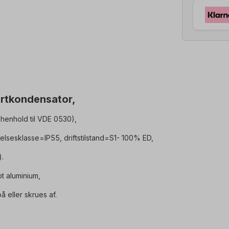
artkondensator,
henhold til VDE 0530),
lsesklasse=IP55, driftstilstand=S1- 100% ED,
).
t aluminium,
 eller skrues af.