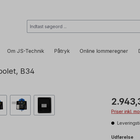
Om JS-Technik
Påtryk
Online lommeregner
polet, B34
2.943,
Priser inkl. 
Leveringst
Udførelse