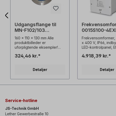
Udgangsflange til
Frekvensomfo
MN-F102/103
0015S100-4EX
standard
160 x 110 x 130 mm Alle
Frekvensomformer, 
produktbilleder er
x 400 V, IP66, indb
uforpligtende eksempler!
LED-kontrolpanel, E
Der tages forbehold for
(C3) Beskyttelsesklasse
324,46 kr.*
4.918,39 kr.*
tekniske ændringer.
IP66/NEMA4X med i
hovedafbryder udv
sensorløse kontrolf
Detaljer
Detaljer
højt startmoment p
selv ved 0,5 Hz høj
effekttæthed, komp
dimensioner, monte
gennem hul integre
filter (C3) Overens
med globale standa
Service-hotline
UL, cUL Brug Heavy
150% i løbet af 1 min
JS-Technik GmbH
Normal Duty 120% i l
Lether Gewerbestraße 10