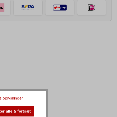
e oplysninger
.
er alle & fortsæt