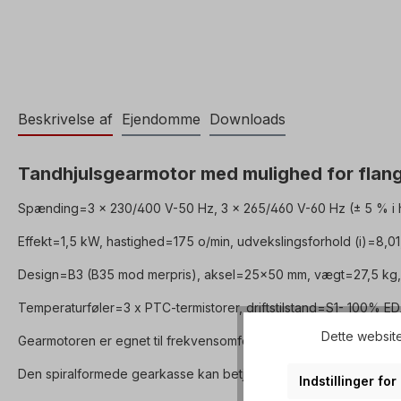
Beskrivelse af
Ejendomme
Downloads
Tandhjulsgearmotor med mulighed for flange
Spænding=3 x 230/400 V-50 Hz, 3 x 265/460 V-60 Hz (± 5 % i h
Effekt=1,5 kW, hastighed=175 o/min, udvekslingsforhold (i)=8,01
Design=B3 (B35 mod merpris), aksel=25x50 mm, vægt=27,5 kg,
Temperaturføler=3 x PTC-termistorer, driftstilstand=S1- 100% ED
Dette website
Gearmotoren er egnet til frekvensomformerdrift og overholder 
Den spiralformede gearkasse kan betjenes i begge rotationsretn
Indstillinger fo