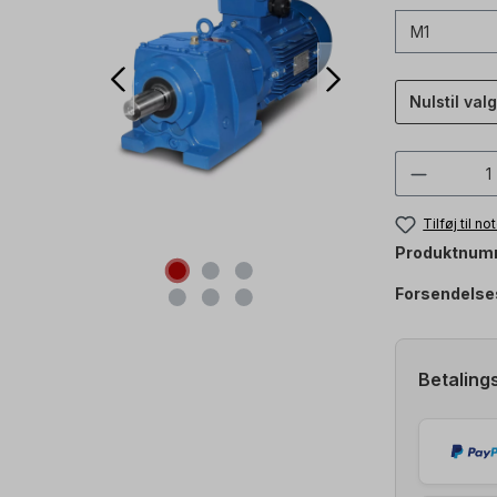
Nulstil valg
Produkt
Tilføj til n
Produktnum
Forsendelse
Betaling