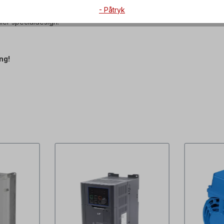
e drev kun udføres af kvalificeret personale
- Påtryk
ler specialdesign.
ng!