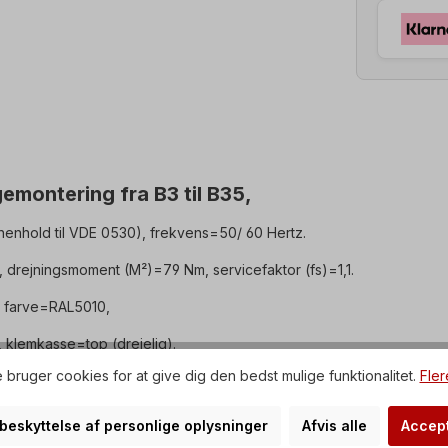
montering fra B3 til B35,
enhold til VDE 0530), frekvens=50/ 60 Hertz.
, drejningsmoment (M²)=79 Nm, servicefaktor (fs)=1,1.
 farve=RAL5010,
, klemkasse=top (drejelig).
 bruger cookies for at give dig den bedst mulige funktionalitet.
Fler
IEC 60034-30:2008.
inger og leveres med oliepåfyldning.
r beskyttelse af personlige oplysninger
Afvis alle
Accept