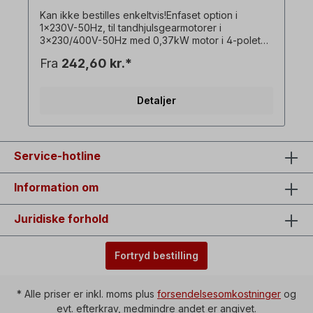
Kan ikke bestilles enkeltvis!Enfaset option i
1x230V-50Hz, til tandhjulsgearmotorer i
3x230/400V-50Hz med 0,37kW motor i 4-polet
version, med drifts- og startkondensator. ! Drev
Fra
242,60 kr.*
altid kun under belastning, startmomentet er
lavere end med en trefaset motor! ! Fås kun mod
merpris for motoren og kun i forbindelse med den
Detaljer
tilsvarende trefasede gearmotor! ! Kan ikke
kombineres med bremsemotor som ekstraudstyr!
Alle produktbilleder er ikke-bindende eksempler!
Der tages forbehold for tekniske ændringer.
Ekstraudstyr: Tænd/sluk-kontakt med
Service-hotline
vendekontakt til venstre/højre-rotation,
underspændingsudløser, Stikdåse=1 x 230 V,
Information om
koblingskapacitet=16 A, omgivelsestemperatur=-5
°C til +40 °C, Kabel mellem motor og
kontakthus=ca. 90 cm.
Juridiske forhold
Fortryd bestilling
* Alle priser er inkl. moms plus
forsendelsesomkostninger
og
evt. efterkrav, medmindre andet er angivet.