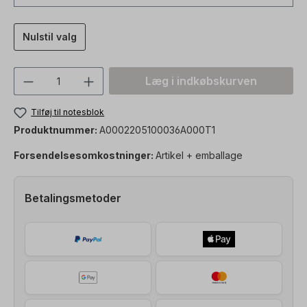
Nulstil valg
Produktmængde: Indtast den ønskede vær
Læg i indkøbskurven
Tilføj til notesblok
Produktnummer:
A0002205100036A000T1
Forsendelsesomkostninger:
Artikel + emballage
Betalingsmetoder