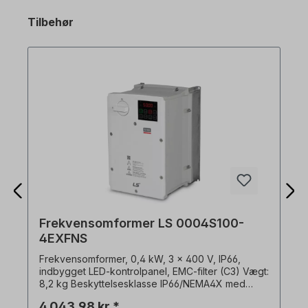
Tilbehør
Frekvensomformer LS 0004S100-
4EXFNS
Frekvensomformer, 0,4 kW, 3 x 400 V, IP66,
indbygget LED-kontrolpanel, EMC-filter (C3) Vægt:
8,2 kg Beskyttelsesklasse IP66/NEMA4X med
integreret hovedafbryder udvidede sensorløse
4.043,98 kr.*