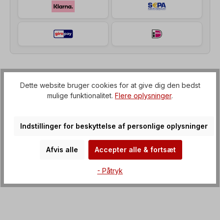
Beskrivelse af
Dette website bruger cookies for at give dig den bedst
mulige funktionalitet.
Flere oplysninger
.
Tandhjulsgearmotor (gearkasse med IEC-flange til
elmotor), Spænding=3 x 230/400 V-50 Hz, 3 x
265/460 V-60 Hz (± 5 % i henhol…
Mere om det
Indstillinger for beskyttelse af personlige oplysninger
Ejendomme
Afvis alle
Accepter alle & fortsæt
Downloads
- Påtryk