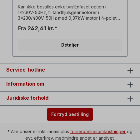
Kan ikke bestilles enkeltvis!Enfaset option i
1x230V-50Hz, til tandhjulsgearmotorer i
3x230/400V-50Hz med 0,37kW motor i 4-polet
version, med drifts- og startkondensator. ! Drev
Fra
242,61 kr.*
altid kun under belastning, startmomentet er
lavere end med en trefaset motor! ! Fås kun mod
merpris for motoren og kun i forbindelse med den
Detaljer
tilsvarende trefasede gearmotor! ! Kan ikke
kombineres med bremsemotor som ekstraudstyr!
Alle produktbilleder er ikke-bindende eksempler!
Der tages forbehold for tekniske ændringer.
Ekstraudstyr: Tænd/sluk-kontakt med
Service-hotline
vendekontakt til venstre/højre-rotation,
underspændingsudløser, Stikdåse=1 x 230 V,
Information om
koblingskapacitet=16 A, omgivelsestemperatur=-5
°C til +40 °C, Kabel mellem motor og
kontakthus=ca. 90 cm.
Juridiske forhold
Fortryd bestilling
* Alle priser er inkl. moms plus
forsendelsesomkostninger
og
evt. efterkrav, medmindre andet er angivet.