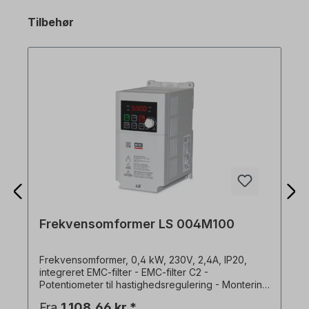
Tilbehør
Frekvensomformer LS 004M100
Frekvensomformer, 0,4 kW, 230V, 2,4A, IP20,
integreret EMC-filter - EMC-filter C2 -
Potentiometer til hastighedsregulering - Montering
på monteringsplade eller DIN-skinne - Mulighed
Fra
1.108,66 kr.*