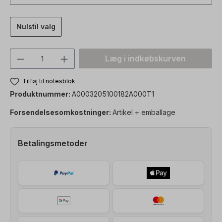
Nulstil valg
Produktmængde: Indtast den ønskede vær
Læg i indkøbskurven
Tilføj til notesblok
Produktnummer:
A0003205100182A000T1
Forsendelsesomkostninger:
Artikel + emballage
Betalingsmetoder