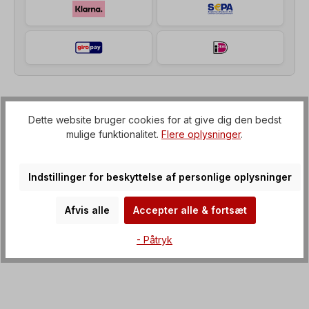
Beskrivelse af
Dette website bruger cookies for at give dig den bedst
mulige funktionalitet.
Flere oplysninger
.
Tandhjulsgearmotor (gearkasse med IEC-flange til
elmotor), Spænding=3 x 230/400 V-50 Hz, 3 x
265/460 V-60 Hz (± 5 % i henhol…
Mere om det
Indstillinger for beskyttelse af personlige oplysninger
Ejendomme
Afvis alle
Accepter alle & fortsæt
Downloads
- Påtryk