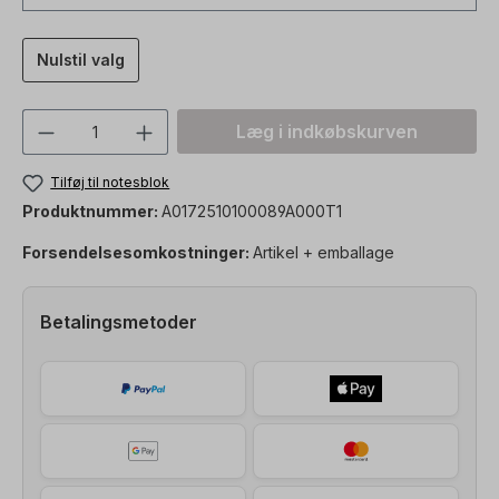
Nulstil valg
Produktmængde: Indtast den ønskede vær
Læg i indkøbskurven
Tilføj til notesblok
Produktnummer:
A0172510100089A000T1
Forsendelsesomkostninger:
Artikel + emballage
Betalingsmetoder