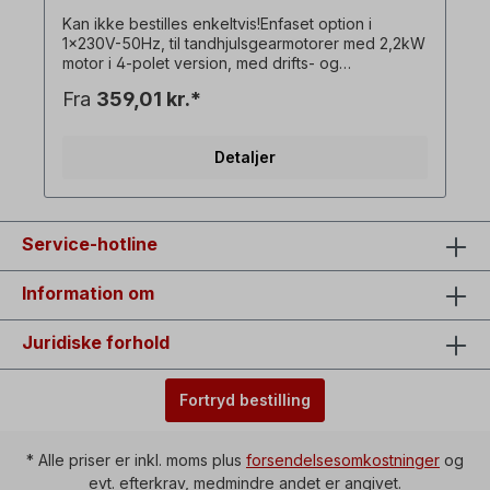
Kan ikke bestilles enkeltvis!Enfaset option i
1x230V-50Hz, til tandhjulsgearmotorer med 2,2kW
motor i 4-polet version, med drifts- og
startkondensator. ! Drev altid kun under
Fra
359,01 kr.*
belastning, startmomentet er lavere end med en
trefaset motor! ! Fås kun mod merpris for motor og
kun i forbindelse med tilsvarende trefaset
Detaljer
gearmotor!! Kan ikke kombineres med
bremsemotor som ekstraudstyr! Alle
produktbilleder er ikke-bindende eksempler! Der
tages forbehold for tekniske ændringer.
Ekstraudstyr: Tænd/sluk-kontakt med
Service-hotline
vendekontakt til venstre/højre-rotation,
underspændingsudløser, Stikdåse=1 x 230 V,
Information om
koblingskapacitet=16 A, omgivelsestemperatur=-5
°C til +40 °C, Kabel mellem motor og
kontakthus=ca. 90 cm.
Juridiske forhold
Fortryd bestilling
* Alle priser er inkl. moms plus
forsendelsesomkostninger
og
evt. efterkrav, medmindre andet er angivet.