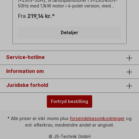
1x230V-50Hz, til tandhjulsmotorer i 3x230/400V-
50Hz med 1,1kW motor i 4-polet version, med
drifts- og startkondensator. ! Drev altid kun under
Fra
219,14 kr.*
belastning, startmomentet er lavere end med en
trefaset motor! ! Fås kun mod merpris for motoren
og kun i forbindelse med den tilsvarende
Detaljer
trefasede gearmotor!! Kan ikke kombineres med
bremsemotor som ekstraudstyr! Alle
produktbilleder er ikke-bindende eksempler! Der
tages forbehold for tekniske ændringer.
Ekstraudstyr: Tænd/sluk-kontakt med
Service-hotline
vendekontakt til venstre/højre-rotation,
underspændingsudløser, Stikdåse=1 x 230 V,
Information om
koblingskapacitet=16 A, omgivelsestemperatur=-5
°C til +40 °C, Kabel mellem motor og
kontakthus=ca. 90 cm.
Juridiske forhold
Fortryd bestilling
* Alle priser er inkl. moms plus
forsendelsesomkostninger
og
evt. efterkrav, medmindre andet er angivet.
© JS-Technik GmbH