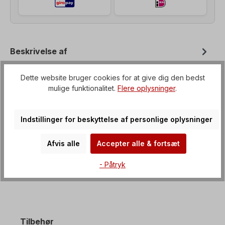
Beskrivelse af
Tandhjulsgearmotor med mulighed for
Dette website bruger cookies for at give dig den bedst
flangemontering fra B3 til B35, Spænding=3 x
mulige funktionalitet.
Flere oplysninger
.
230/400 V-50 Hz, 3 x 265/460 V-60 Hz (± 5 %…
Mere om det
Indstillinger for beskyttelse af personlige oplysninger
Ejendomme
Downloads
Afvis alle
Accepter alle & fortsæt
- Påtryk
Tilbehør