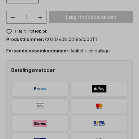
Produktmængde: Indtast den ønskede vær
Læg i indkøbskurven
Tilføj til notesblok
Produktnummer:
C0202408100186A000T1
Forsendelsesomkostninger:
Artikel + emballage
Betalingsmetoder