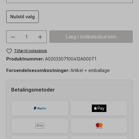
Nulstil valg
Produktmængde: Indtast den ønskede vær
Læg i indkøbskurven
Tilføj til notesblok
Produktnummer:
A0203307100412A000T1
Forsendelsesomkostninger:
Artikel + emballage
Betalingsmetoder