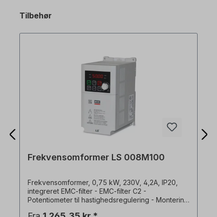
Tilbehør
Frekvensomformer LS 008M100
Frekvensomformer, 0,75 kW, 230V, 4,2A, IP20,
integreret EMC-filter - EMC-filter C2 -
Potentiometer til hastighedsregulering - Montering
på monteringsplade eller DIN-skinne - Mulighed
Fra
1.265,35 kr.*