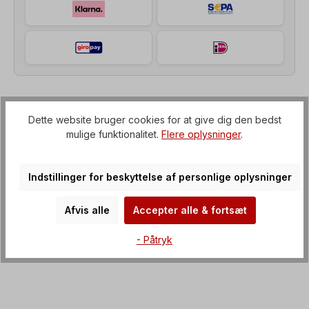
Beskrivelse af
Dette website bruger cookies for at give dig den bedst
mulige funktionalitet.
Flere oplysninger
.
Tandhjulsgearmotor (gearkasse med IEC-flange til
elmotor), Spænding=3 x 230/400 V-50 Hz, 3 x
265/460 V-60 Hz (± 5 % i henhol…
Mere om det
Indstillinger for beskyttelse af personlige oplysninger
Ejendomme
Afvis alle
Accepter alle & fortsæt
Downloads
- Påtryk