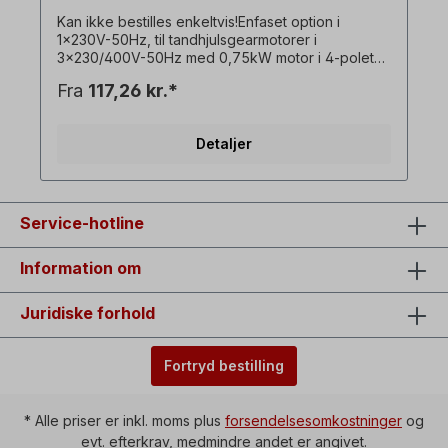
Kan ikke bestilles enkeltvis!Enfaset option i
1x230V-50Hz, til tandhjulsgearmotorer i
3x230/400V-50Hz med 0,75kW motor i 4-polet
version, med drifts- og startkondensator. ! Drev
Fra
117,26 kr.*
altid kun under belastning, startmomentet er
lavere end med en trefaset motor! ! Fås kun mod
merpris for motoren og kun i forbindelse med den
Detaljer
tilsvarende trefasede gearmotor! ! Kan ikke
kombineres med bremsemotor som ekstraudstyr!
Alle produktbilleder er ikke-bindende eksempler!
Der tages forbehold for tekniske ændringer.
Ekstraudstyr: Tænd/sluk-kontakt med
Service-hotline
vendekontakt til venstre/højre-rotation,
underspændingsudløser, Stikdåse=1 x 230 V,
Information om
koblingskapacitet=16 A, omgivelsestemperatur=-5
°C til +40 °C, Kabel mellem motor og
kontakthus=ca. 90 cm.
Juridiske forhold
Fortryd bestilling
* Alle priser er inkl. moms plus
forsendelsesomkostninger
og
evt. efterkrav, medmindre andet er angivet.