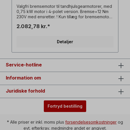
Valgfri bremsemotor til tandhjulsgearmotorer, med
0,75 kW motor i 4-polet version. Bremse=12 Nm
230V med ensretter. ! Kun tillæg for bremsemotor
og kun tilgængelig i forbindelse med den
2.082,78 kr.*
tilsvarende trefasede gearmotor! Alle
produktbilleder er uforpligtende eksempler! Der
tages forbehold for tekniske ændringer.
Detaljer
Service-hotline
Information om
Juridiske forhold
Fortryd bestilling
* Alle priser er inkl. moms plus
forsendelsesomkostninger
og
evt. efterkrav, medmindre andet er angivet.