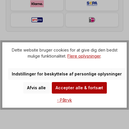
Beskrivelse af
Dette website bruger cookies for at give dig den bedst
mulige funktionalitet.
Flere oplysninger
.
Tandhjulsgearmotor (gearkasse med IEC-flange til
elmotor), Spænding=3 x 230/400 V-50 Hz, 3 x
265/460 V-60 Hz (± 5 % i henhol…
Mere om det
Indstillinger for beskyttelse af personlige oplysninger
Ejendomme
Afvis alle
Accepter alle & fortsæt
Downloads
- Påtryk