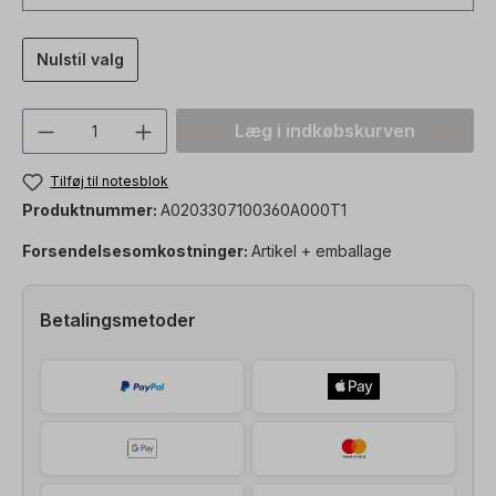
Nulstil valg
Produktmængde: Indtast den ønskede vær
Læg i indkøbskurven
Tilføj til notesblok
Produktnummer:
A0203307100360A000T1
Forsendelsesomkostninger:
Artikel + emballage
Betalingsmetoder