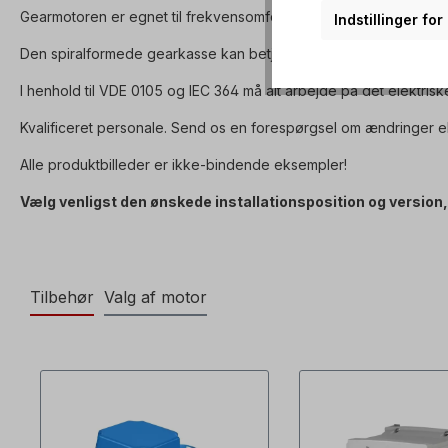
Gearmotoren er egnet til frekvensomformerdrift og overholder 
Indstillinger fo
Den spiralformede gearkasse kan betjenes i begge rotationsretn
I henhold til VDE 0105 og IEC 364 må alt arbejde på det elektrisk
Kvalificeret personale. Send os en forespørgsel om ændringer el
Alle produktbilleder er ikke-bindende eksempler!
Vælg venligst den ønskede installationsposition og version, 
Tilbehør
Valg af motor