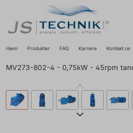
til søgning
Spring til hovednavigation
Hjem
Produkter
FAQ
Karriere
Kontakt os
MV273-802-4 - 0,75kW - 45rpm tand