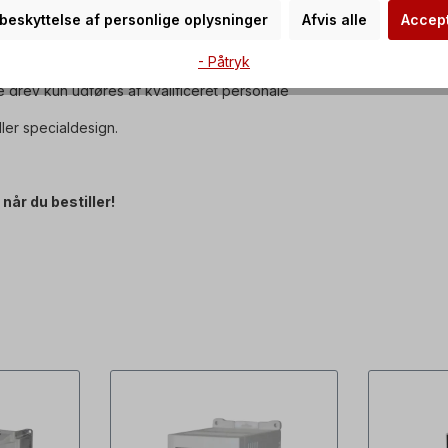
IEC 60034-30:2008.
r beskyttelse af personlige oplysninger
Afvis alle
Accept
inger og leveres med oliepåfyldning.
- Påtryk
e drev kun udføres af kvalificeret personale
ler specialdesign.
når du bestiller!