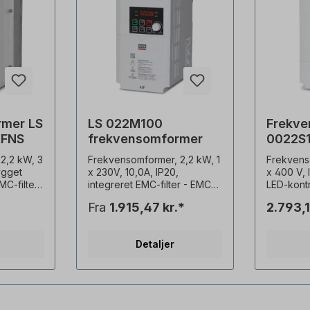
rmer LS
LS 022M100
Frekve
XFNS
frekvensomformer
0022S
2,2 kW, 3
Frekvensomformer, 2,2 kW, 1
Frekvens
ygget
x 230V, 10,0A, IP20,
x 400 V, 
MC-filter
integreret EMC-filter - EMC-
LED-kontr
filter C2 - Potentiometer til
(C3) udvidede sensorløse
Fra
1.915,47 kr.*
2.793,1
ntegreret
hastighedsregulering -
kontrolfu
idede
Montering på
startmom
unktioner
monteringsplade eller DIN-
ved 0,5 H
Detaljer
å 200 %
skinne - Mulighed for side-
kompakte
by-side-montering (2 mm
monterin
akte
afstand mellem
integrere
ring
frekvensomformerne) -
Overens
ret EMC-
Enkel tilslutning via RJ45-
globale s
stemmelse
port - Standard IO: 3x DI, 1x
cUL Brug