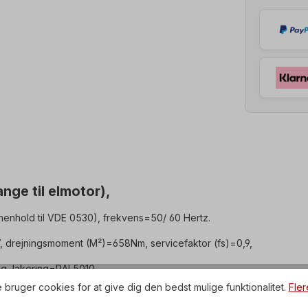
ge til elmotor),
enhold til VDE 0530), frekvens=50/ 60 Hertz.
7, drejningsmoment (M²)=658Nm, servicefaktor (fs)=0,9,
g, lakering=RAL5010.
 bruger cookies for at give dig den bedst mulige funktionalitet.
Fler
, klemkasse=top (drejelig).