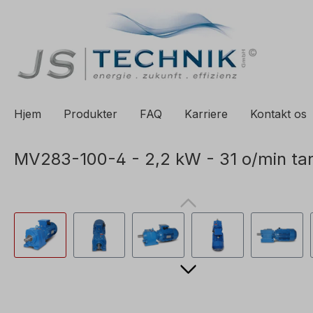
til søgning
Spring til hovednavigation
Hjem
Produkter
FAQ
Karriere
Kontakt os
MV283-100-4 - 2,2 kW - 31 o/min ta