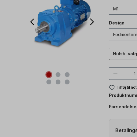
Design
Nulstil valg
Produkt
Tilføj til n
Produktnum
Forsendelse
Betaling