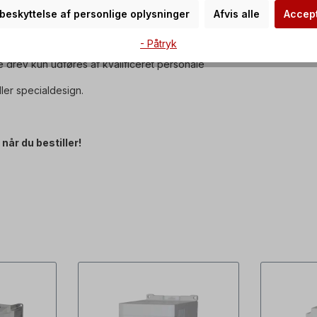
IEC 60034-30:2008.
r beskyttelse af personlige oplysninger
Afvis alle
Accept
inger og leveres med oliepåfyldning.
- Påtryk
e drev kun udføres af kvalificeret personale
ler specialdesign.
når du bestiller!