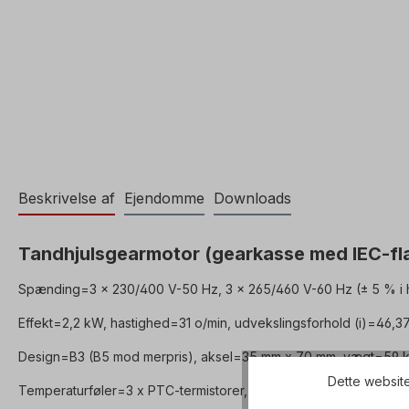
Beskrivelse af
Ejendomme
Downloads
Tandhjulsgearmotor (gearkasse med IEC-flan
Spænding=3 x 230/400 V-50 Hz, 3 x 265/460 V-60 Hz (± 5 % i h
Effekt=2,2 kW, hastighed=31 o/min, udvekslingsforhold (i)=46,3
Design=B3 (B5 mod merpris), aksel=35 mm x 70 mm, vægt=59 k
Dette website
Temperaturføler=3 x PTC-termistorer, driftstilstand=S1- 100% ED