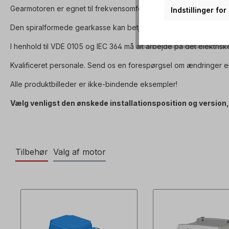
Gearmotoren er egnet til frekvensomformerdrift og overholder 
Indstillinger fo
Den spiralformede gearkasse kan betjenes i begge rotationsretn
I henhold til VDE 0105 og IEC 364 må alt arbejde på det elektrisk
Kvalificeret personale. Send os en forespørgsel om ændringer el
Alle produktbilleder er ikke-bindende eksempler!
Vælg venligst den ønskede installationsposition og version, 
Tilbehør
Valg af motor