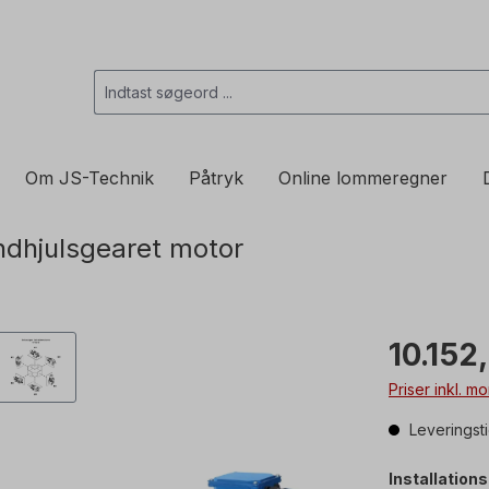
Om JS-Technik
Påtryk
Online lommeregner
ndhjulsgearet motor
10.152,
Priser inkl. 
Leveringsti
Installation