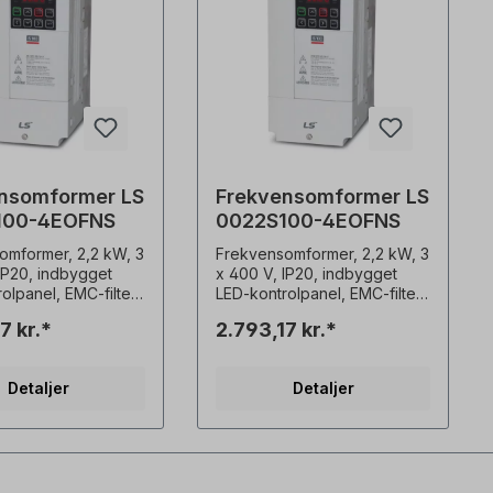
nsomformer LS
Frekvensomformer LS
100-4EOFNS
0022S100-4EOFNS
omformer, 2,2 kW, 3
Frekvensomformer, 2,2 kW, 3
IP20, indbygget
x 400 V, IP20, indbygget
olpanel, EMC-filter
LED-kontrolpanel, EMC-filter
(C3) udvidede sensorløse
7 kr.*
2.793,17 kr.*
nktioner højt
kontrolfunktioner højt
ent på 200 % selv
startmoment på 200 % selv
z høj effekttæthed,
ved 0,5 Hz høj effekttæthed,
Detaljer
Detaljer
 dimensioner,
kompakte dimensioner,
g gennem hul
montering gennem hul
t EMC-filter (C3)
integreret EMC-filter (C3)
stemmelse med
Overensstemmelse med
tandarder CE, UL,
globale standarder CE, UL,
 Heavy Duty 150 % i
cUL Brug Heavy Duty 150 % i