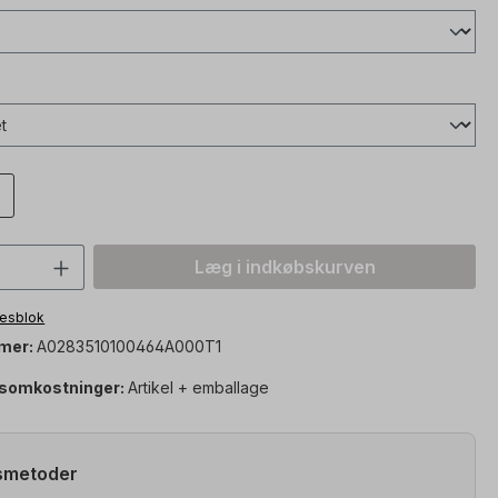
mængde: Indtast den ønskede værdi, el
Læg i indkøbskurven
otesblok
mer:
A0283510100464A000T1
somkostninger:
Artikel + emballage
smetoder