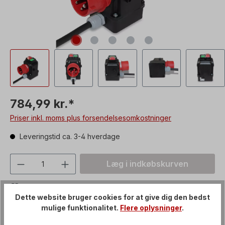
784,99 kr.*
Priser inkl. moms plus forsendelsesomkostninger
Leveringstid ca. 3-4 hverdage
Produktmængde: Indtast den ønskede vær
Læg i indkøbskurven
Tilføj til notesblok
Dette website bruger cookies for at give dig den bedst
Produktnummer:
ZBS-400-UeLS-5A
mulige funktionalitet.
Flere oplysninger
.
Forsendelsesomkostninger:
Artikel + emballage