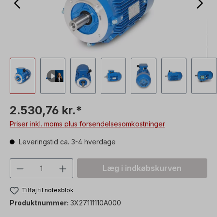
2.530,76 kr.*
Priser inkl. moms plus forsendelsesomkostninger
Leveringstid ca. 3-4 hverdage
Produktmængde: Indtast den ønskede vær
Læg i indkøbskurven
Tilføj til notesblok
Produktnummer:
3X27111110A000