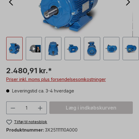
2.480,91 kr.*
Priser inkl. moms plus forsendelsesomkostninger
Leveringstid ca. 3-4 hverdage
Produktmængde: Indtast den ønskede vær
Læg i indkøbskurven
Tilføj til notesblok
Produktnummer:
3X25111110A000