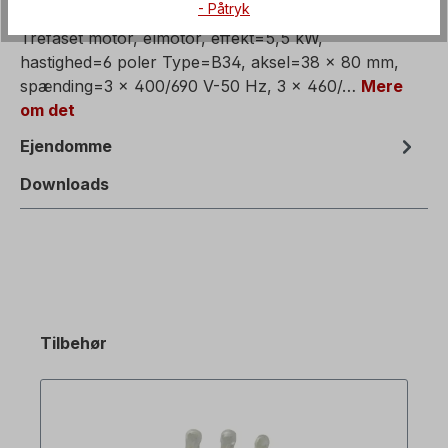
Beskrivelse af
- Påtryk
Trefaset motor, elmotor, effekt=5,5 kW,
hastighed=6 poler Type=B34, aksel=38 x 80 mm,
spænding=3 x 400/690 V-50 Hz, 3 x 460/…
Mere
om det
Ejendomme
Downloads
Tilbehør