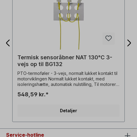
Termisk sensoråbner NAT 130°C 3-
vejs op til BG132
PTO-termoføler - 3-vejs, normalt lukket kontakt til
motorviklingen Normalt lukket kontakt, med
isoleringshætte, automatisk nulstilling, Til motorer i
størrelse 71 til 132. Når den fabriksindstillede
548,59 kr.*
nominelle koblingstemperatur (NST)nås, springer
en bimetalskive pludselig fra sin stabile
startposition til en stabil slutposition og aktiverer
Detaljer
koblingsmekanismen.Når temperaturen falder til
under den fabriksindstillede nulstillingstemperatur
(RST), springer koblingsmekanismen tilbage til sin
stabile startposition på. Kun mod tillæg! Kan ikke
bestilles separat.
Service-hotline