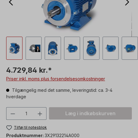
4.729,84 kr.*
Priser inkl. moms plus forsendelsesomkostninger
Tilgængelig med det samme, leveringstid: ca. 3-4
hverdage
Produktmængde: Indtast den ønskede vær
Læg i indkøbskurven
Tilføj til notesblok
Produktnummer:
3X29132214A000