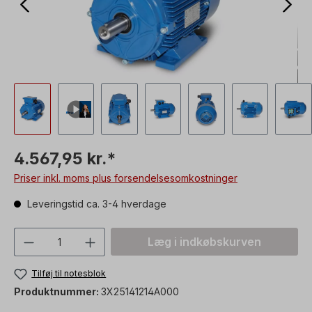
4.567,95 kr.*
Priser inkl. moms plus forsendelsesomkostninger
Leveringstid ca. 3-4 hverdage
Produktmængde: Indtast den ønskede vær
Læg i indkøbskurven
Tilføj til notesblok
Produktnummer:
3X25141214A000