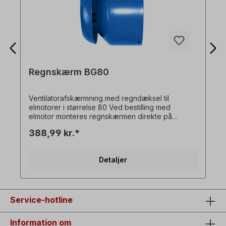
Regnskærm BG80
Ventilatorafskærmning med regndæksel til
elmotorer i størrelse 80 Ved bestilling med
elmotor monteres regnskærmen direkte på
elmotoren. Alle produktbilleder er uforpligtende
388,99 kr.*
eksempler! Der tages forbehold for tekniske
ændringer.
Detaljer
Service-hotline
Information om