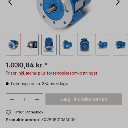
1.030,84 kr.*
Priser inkl. moms plus forsendelsesomkostninger
Leveringstid ca. 3-4 hverdage
Produktmængde: Indtast den ønskede vær
Læg i indkøbskurven
Tilføj til notesblok
Produktnummer:
3X28080106A000