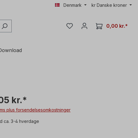
Denmark
kr
Danske kroner
0,00 kr.*
Download
05 kr.*
moms plus forsendelsesomkostninger
id ca. 3-4 hverdage