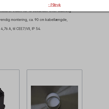
løser. Elektroniske bremser bruges
- Påtryk
otorer inden for 10 sekunder efter slukning
dvendig montering, ca. 90 cm kabellængde,
,76 A, til CEE7/VII, IP 54.