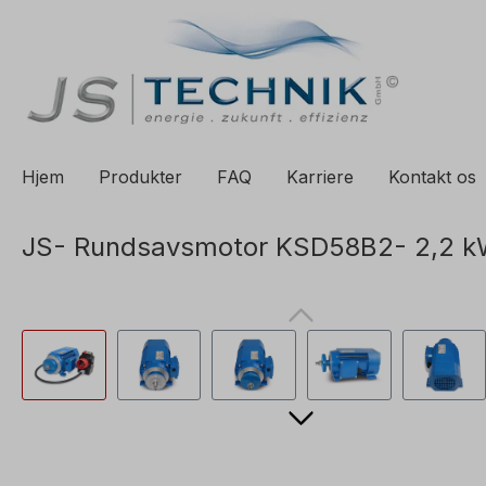
til søgning
Spring til hovednavigation
Hjem
Produkter
FAQ
Karriere
Kontakt os
JS- Rundsavsmotor KSD58B2- 2,2 kW-r