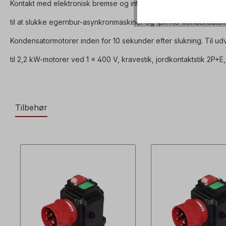
Kontakt med elektronisk bremse og integreret termisk kontaktud
til at slukke egernbur-asynkronmaskiner og 1ph AC-kondensatorm
Kondensatormotorer inden for 10 sekunder efter slukning. Til u
til 2,2 kW-motorer ved 1 x 400 V, kravestik, jordkontaktstik 2P+E, 4
Tilbehør