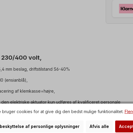
 230/400 volt,
4 mm beslag, driftstilstand S6-40%
 (ensianblå),
acering af klemkasse=højre,
en elektriske aktuator kun udføres af kvalificeret personale
 bruger cookies for at give dig den bedst mulige funktionalitet.
Fler
empler!
gst).
r beskyttelse af personlige oplysninger
Afvis alle
Accept