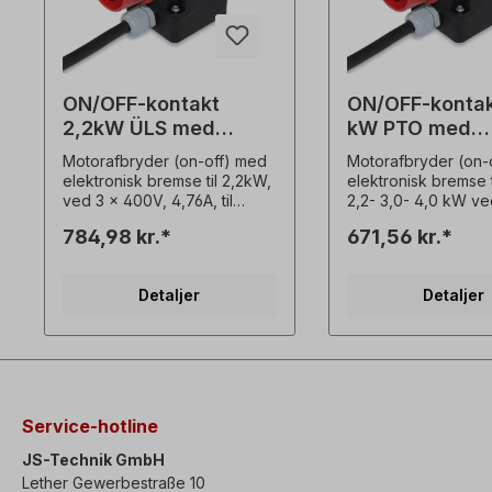
ON/OFF-kontakt
ON/OFF-kontak
2,2kW ÜLS med
kW PTO med
elektronisk
elektronisk br
Motorafbryder (on-off) med
Motorafbryder (on-
bremsning 400V
400V
elektronisk bremse til 2,2kW,
elektronisk bremse til
ved 3 x 400V, 4,76A, til
2,2- 3,0- 4,0 kW ve
ekstern montering,
400V, til udvendig
784,98 kr.*
671,56 kr.*
kabellængde ca. 90cm,
montering, kabellæ
Beskrivelse: On / Off / Stop: -
90cm, strøm max. 9 
On / Off / Stop (0 - 1 / Stop)-
Beskrivelse: On / Off
Detaljer
Detaljer
Underspændingsudløser /
On / Off / Stop (0 - 
kontaktor- Elektronisk DC-
Underspændingsudl
bremse (motorbremse)-
kontaktor- Elektron
Overbelastningsbeskyttelses
bremse (motorbrem
udløser (automatisk
Motordelbeskyttelse
nulstilling)- Stikdåse CEE 5-
termisk sensor NC-
polet med faseomformer-
(PTO)- Stikdåse CE
Service-hotline
Med gennemsigtigt PVC-
polet med faseomf
cover over On / Off-
Med transparent P
JS-Technik GmbH
knapper- Overflademonteret
dæksel over On / Of
Lether Gewerbestraße 10