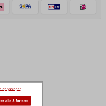
e oplysninger
.
er alle & fortsæt