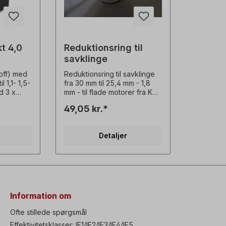
t 4,0
Reduktionsring til
savklinge
emse
off) med
Reduktionsring til savklinge
 1,1- 1,5-
fra 30 mm til 25,4 mm - 1,8
d 3 x
mm - til flade motorer fra KSx
58 - 63Alle produktbilleder
49,05 kr.*
ngde ca.
er uforpligtende eksempler!
A,
Der tages forbehold for
 / Stop: -
tekniske ændringer.
Detaljer
1 / Stop)-
øser /
isk DC-
se)-
 via
kontakt
E 16A 5-
Information om
ormer-
VC-
Ofte stillede spørgsmål
f-
Effektivitetsklasser: IE1/IE2/IE3/IE4/IE5