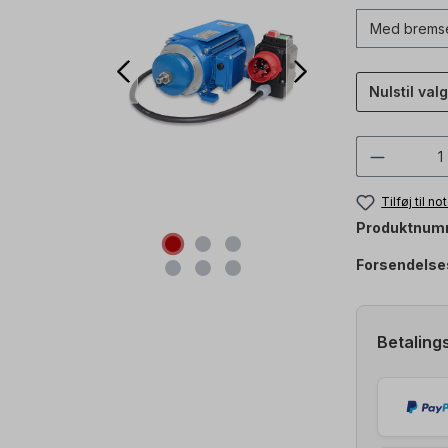
Nulstil valg
Produkt
Tilføj til n
Produktnum
Forsendelse
Betaling