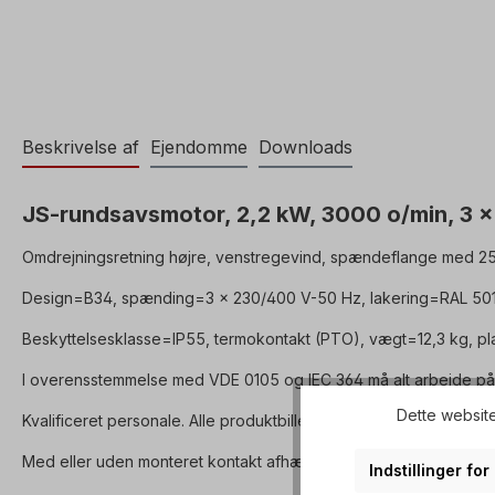
Beskrivelse af
Ejendomme
Downloads
JS-rundsavsmotor, 2,2 kW, 3000 o/min, 3 x
Omdrejningsretning højre, venstregevind, spændeflange med 25,
Design=B34, spænding=3 x 230/400 V-50 Hz, lakering=RAL 5010
Beskyttelsesklasse=IP55, termokontakt (PTO), vægt=12,3 kg, pl
I overensstemmelse med VDE 0105 og IEC 364 må alt arbejde på d
Dette website
Kvalificeret personale. Alle produktbilleder er uforpligtende eks
Med eller uden monteret kontakt afhængigt af udstyr (vælg venli
Indstillinger fo